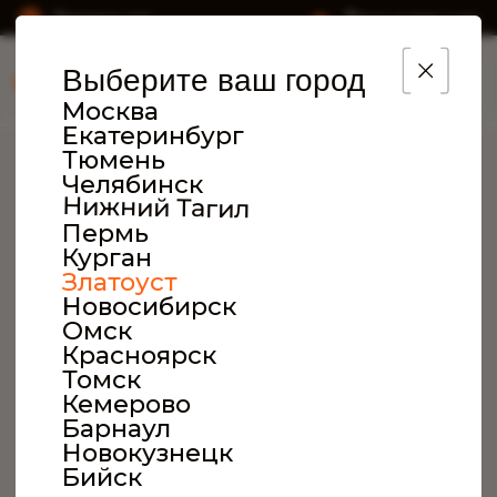
Златоуст
Трансляция
Выберите ваш город
Заявка
Москва
Екатеринбург
Тюмень
Челябинск
Нижний Тагил
Пермь
Курган
Златоуст
Новосибирск
Омск
Красноярск
Томск
Кемерово
Барнаул
Новокузнецк
Бийск
Большая география работ
по всей территории России
обеспечивает лучшие условия
для наших клиентов